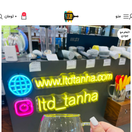
0
منو
0
تومان
اتمام مو
جودی