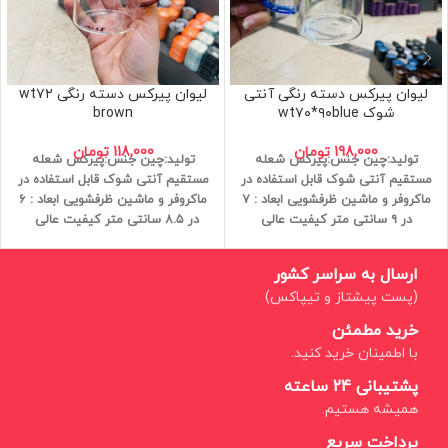
لیوان پیرکس دسته رنگی آنتی
لیوان پیرکس دسته رنگی wt۷۲
شوک wt۷۰*۹۰blue
brown
198,000
تومان
118,000
تومان
تولید:چین
جنس:پیرکس
شعله
تولید:چین
جنس:پیرکس
شعله
مستقیم
آنتی شوک
قابل استفاده در
مستقیم
آنتی شوک
قابل استفاده در
ماکروفر و ماشین ظرفشویی
ابعاد : ۷
ماکروفر و ماشین ظرفشویی
ابعاد : ۶
در ۹ سانتی متر
کیفیت عالی
در ۸.۵ سانتی متر
کیفیت عالی
ابعاد:9*7سانتی متر
ارسال به سراسر کشور
(پست پیشتاز و تیپاکس)
خرید مطمئن
با اطمینان خرید کنید.
پشتیبانی 24 ساعته
همیشه هستیم.
پرداخت سریع