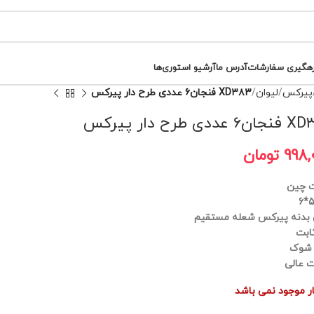
رهگیری سفارشات
آدرس ما
آرشیو استوری‌ها
پیرکس
لیوان
XD۳۸۳ فنجان۶ عددی طرح دار پیرکس
ددی طرح دار پیرکس
998,
تومان
 چین
بدنه پیرکس شعله مستقیم
ابت
 شوک
 عالی
بار موجود نمی باشد