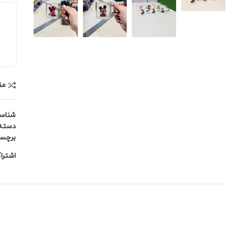
مق
شناس
دسته:
برچس
اشترا