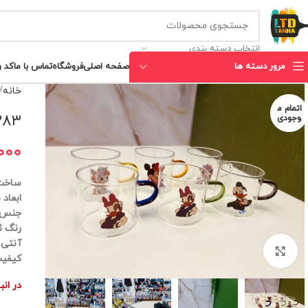
انتخاب دسته بندی
مرور دسته ها
صفحه اصلی
فروشگاه
تماس با ما
کد 
خانه
اتمام م
XD۳۸۳ فنجان۶ ع
وجودی
000
ساخت
ابعاد 5*6
جنس 
رنگ ث
آنتی
برای بزرگنمایی کلیک کنید
کیفیت
در ان