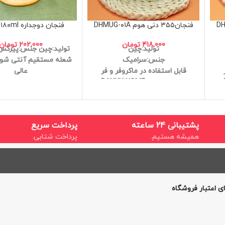
فنجان۳۵۵ دنی هوم DHMUG-۰۱A
فنجان دوجداره slm۲۵-۱۸۰ml
418,000
تومان
202,000
تومان
تولید:چین
تولید:چین
جنس:پیرکس
جنس:سرامیک
شعله مستقیم
آنتی شو
قابل استفاده در ماکروفر و فر
عالی
برند:دنی هوم DANNY HOME
کیفیت درجه یک
ابعاد:7.7*11
پشتیبانی 24 ساعته
پرداخت سریع
همیشه هستیم.
پرداخت شتابی.
ی اعتبار فروشگاه