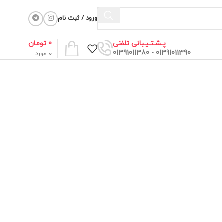
ورود / ثبت نام
0
تومان
پـشـتـیـبانی تلفنی
01391011390 - 01391011380
0
مورد