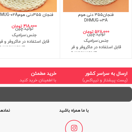
فنجان۳۵۵ دنی هوم
فنجان ۳۵۵دنی هومDHMUG-۰۲A
DHMUG-۰۳A
418,000
تومان
تولید:چین
528,000
تومان
تولید:چین
جنس:سرامیک
جنس:سرامیک
قابل استفاده در ماکروفر و فر
قابل استفاده در ماکروفر و فر
برند:دنی هوم DANNY HOME
برند:دنی هوم DANNY HOME
کیفیت درجه یک
کیفیت درجه یک
ابعاد:7.7*11
ابعاد:7.7*11
ارسال به سراسر کشور
خرید مطمئن
(پست پیشتاز و تیپاکس)
با اطمینان خرید کنید.
با ما همراه باشید
نمادها