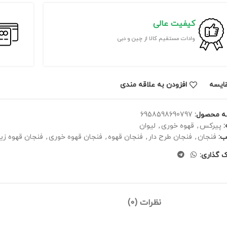
کیفیت عالی
وادات مستقیم کالا از چین و دبی
ايسه
افزودن به علاقه مندی
ه محصول:
6958598690797
پیرکس
,
قهوه خوری
,
لیوان
ب:
فنجان
,
فنجان طرح دار
,
فنجان قهوه
,
فنجان قهوه خوری
,
فنجان قهوه زیب
ک گذاری:
نظرات (0)