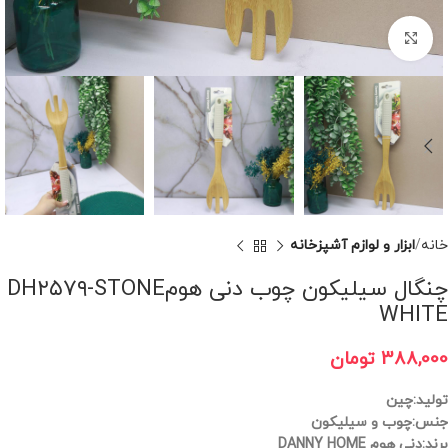
برای بزرگنمایی کلیک کنید
خانه
ابزار و لوازم آشپزخانه
چنگال سیلیکون چوب دنی هومDH۲۵۷۹-STONE
WHITE
388,000
تومان
تولید:چین
جنس:چوب و سیلیکون
برند:دنی هوم DANNY HOME