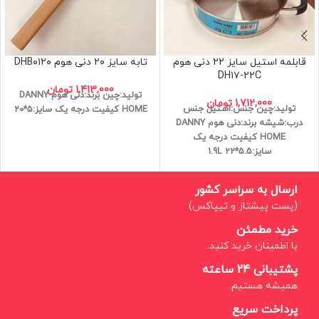
قابلمه استیل سایز ۲۲ دنی هوم
تابه سایز ۲۰ دنی هوم DHB۰۱۲۰
DH۱۷-۲۲C
1,413,000
تومان
تولید:چین
برند:دنی هوم DANNY
1,712,000
تومان
تولید:چین
جنس:استیل
جنس
HOME
کیفیت درجه یک
سایز:5*20
درب:شیشه
برند:دنی هوم DANNY
HOME
کیفیت درجه یک
سایز:5.5*22
1.9L
ارسال به سراسر کشور
(پست پیشتاز و تیپاکس)
خرید مطمئن
با اطمینان خرید کنید.
پشتیبانی 24 ساعته
همیشه هستیم.
پرداخت سریع