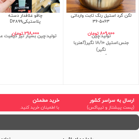
لگن گرد استیل رنگ ثابت وارداتی
چاقو غلافدار دسته
۵۰۶۳-۳۶
پلاستیکیD۲۸۹۹
809,000
تومان
298,000
تومان
تولید:چین
تولید:چین
بسیار تیز
کیفیت عا
جنس:استیل 18/10 نگیر(آهنربا
نگیر)
رنگ ثابت
ضد زنگ
کیفیت عالی
سایز:36cm
ارسال به سراسر کشور
خرید مطمئن
(پست پیشتاز و تیپاکس)
با اطمینان خرید کنید.