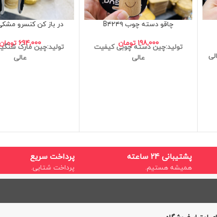
چاقو دسته چوب B۴۲۴۹
در باز کن کنسرو مشکی ۰۹۷۹
198,000
تومان
694,000
تومان
تولید:چین
دسته چوبی
کیفیت
تولید:چین
مارک شنگیا
لی
عالی
عالی
پشتیبانی 24 ساعته
پرداخت سریع
همیشه هستیم.
پرداخت شتابی.