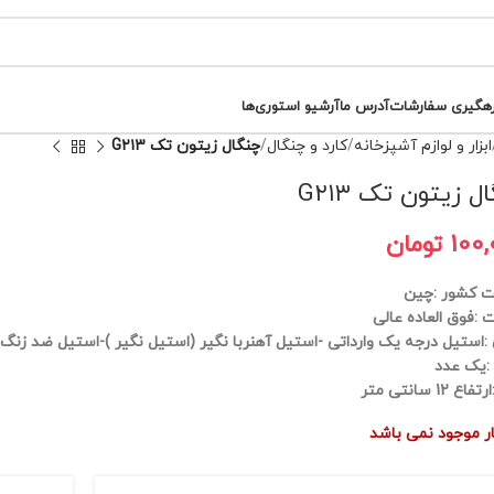
رهگیری سفارشات
آدرس ما
آرشیو استوری‌ها
ابزار و لوازم آشپزخانه
کارد و چنگال
چنگال زیتون تک G۲۱۳
ل زیتون تک G۲۱۳
100
تومان
 کشور :چین
 :فوق العاده عالی
استیل درجه یک وارداتی -استیل آهنربا نگیر (استیل نگیر )-استیل ضد زنگ
 :یک عدد
ع 12 سانتی متر
بار موجود نمی باشد