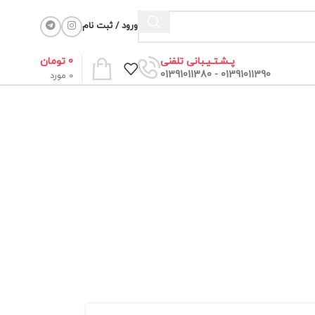
ورود / ثبت نام
0
تومان
پـشـتـیـبانی تلفنی
01391011390 - 01391011380
0
مورد