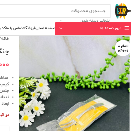
انتخاب دسته بندی
مرور دسته ها
صفحه اصلی
فروشگاه
تماس با ما
کد 
خانه
اتمام م
چنگا
وجودی
,000
ساخت
کیفیت
جنس :
تعداد
ابعاد :ارتفا
در ان