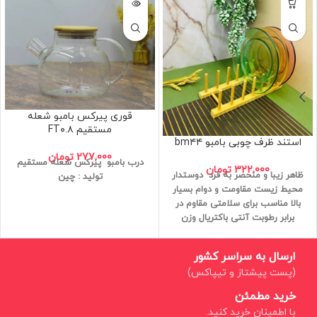
قوری پیرکس بامبو شعله
مستقیم FT۰.۸
استند ظرف چوبی بامبو bm۴۴
277,000
تومان
درب بامبو
پیرکس شعله مستقیم
322,000
تومان
ظاهر زیبا و منحصر به فرد
دوستدار
تولید : چین
محیط زیست
مقاومت و دوام بسیار
بالا
مناسب برای سلامتی
مقاوم در
برابر رطوبت
آنتی باکتریال
وزن
سبک
کیفیت عالی
ارسال به سراسر کشور
(پست پیشتاز و تیپاکس)
خرید مطمئن
با اطمینان خرید کنید.