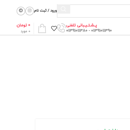
ورود / ثبت نام
0
تومان
پـشـتـیـبانی تلفنی
01391011390 - 01391011380
0
مورد