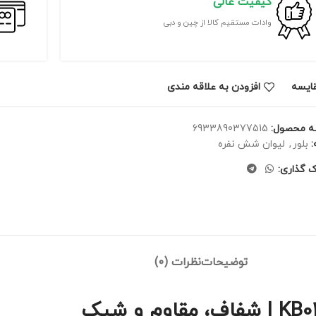
کیفیت عالی
وادات مستقیم کالا از چین و دبی
ايسه
افزودن به علاقه مندی
ه محصول:
6933890377515
بلور
,
لیوان شش نفره
ک گذاری:
توضیحات
نظرات (0)