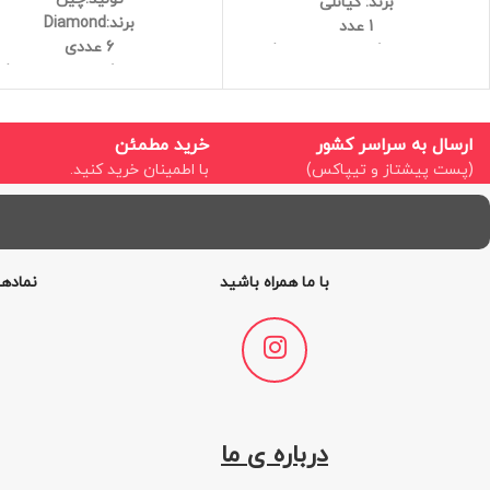
برند: کیانلی
برند:Diamond
1 عدد
6 عددی
جنس:بلور، کریستال درجه یک
جنس:بلور، کریستال درجه یک
قابل استفاده در ماکروفر و ماشین
قابل استفاده در ماکروفر و ماش
ظرفشویی
ظرفشویی
کیفیت عالی
کیفیت عالی
ارسال به سراسر کشور
خرید مطمئن
1050 میلی لیتر
(پست پیشتاز و تیپاکس)
با اطمینان خرید کنید.
با ما همراه باشید
نمادها
درباره ی ما