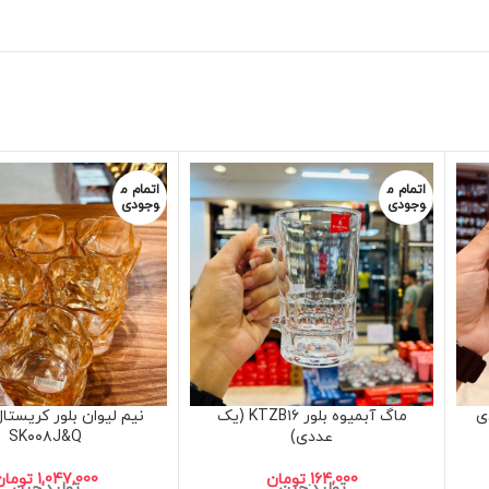
اتمام م
اتمام م
وجودی
وجودی
ی ۶ عددی
ماگ آبمیوه بلور KTZB۱۶ (یک
نیم لیوان بلور کریستال
عددی)
SK۰۰۸J&Q
164,000
تومان
1,047,000
تومان
تولید:چین
تولید:چین