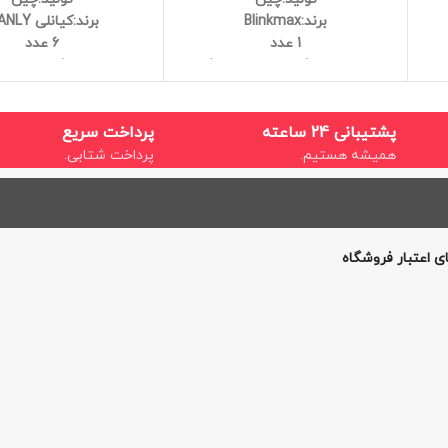
برند:Blinkmax
برند:کیانلی QIANLY
1 عدد
6 عدد
جنس:بلور، کریستال درجه یک
جنس:بلور، کریستال د
ین
قابل استفاده در ماکروفر و ماشین
قابل استفاده در ماکروف
ظرفشویی
ظرفشویی
کیفیت عالی
کیفیت عالی
پشتیبانی 24 ساعته
پرداخت سریع
حجم:190ML
همیشه هستیم.
پرداخت شتابی.
در دو رنگ:طلایی،س
رنگ ها به صورت رندوم
میشود.
در صورت تمایل
نظر خود را در قسمت 
ی اعتبار فروشگاه
وارد کنید
(در صورت 
بودن،رنگ انتخابی شما 
شود)