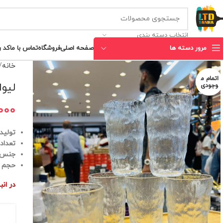
انتخاب دسته بندی
مرور دسته ها
صفحه اصلی
فروشگاه
تماس با ما
کد 
خانه
اتمام م
لیوان ۶ عددی بلور دلی
وجودی
000
تولید
تعداد : 6 ع
جنس :
حجم : 305 میلی 
در ان