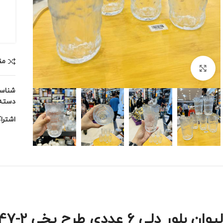
مق
برای بزرگنمایی کلیک کنید
شناس
دسته:
اشترا
لیوان بلور دلی ۶ عددی طرح یخی KB047-۲ | شفاف، مقاوم و شیک