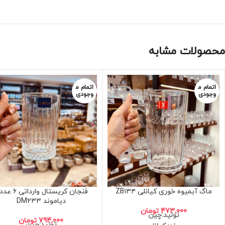
محصولات مشابه
اتمام م
اتمام م
وجودی
وجودی
ماگ آبمیوه خوری کیانلی ZB۱۳۴
فنجان کریستال واردات
دیاموند DM۲۳۳
473,000
تومان
تولید:چین
794,000
تومان
تولید:چین