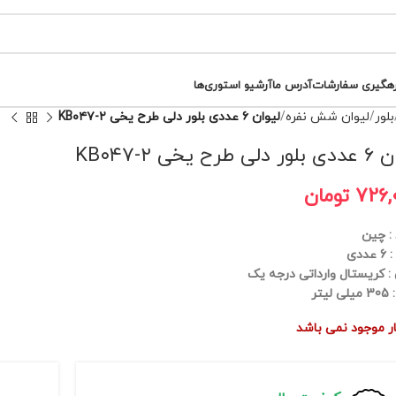
رهگیری سفارشات
آدرس ما
آرشیو استوری‌ها
بلور
لیوان شش نفره
لیوان ۶ عددی بلور دلی طرح یخی KB۰۴۷-۲
 طرح یخی KB۰۴۷-۲
726,
تومان
 : چین
ددی
 کریستال وارداتی درجه یک
لیتر
بار موجود نمی باشد