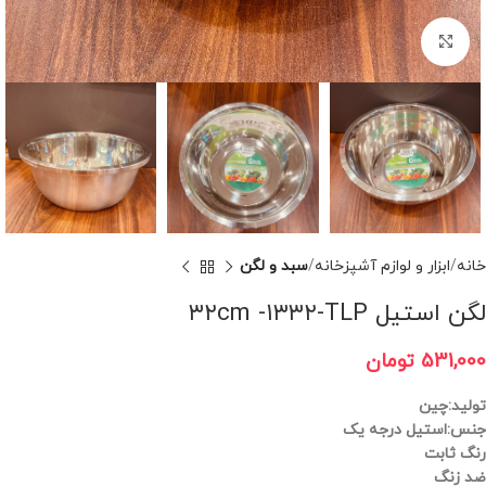
برای بزرگنمایی کلیک کنید
خانه
ابزار و لوازم آشپزخانه
سبد و لگن
لگن استیل ۳۲cm -۱۳۳۲-TLP
531,000
تومان
تولید:چین
جنس:استیل درجه یک
رنگ ثابت
ضد زنگ