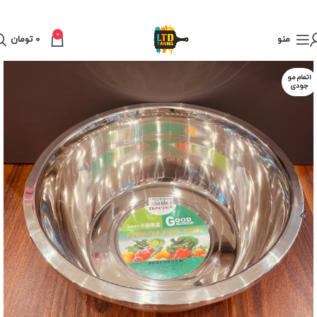
0
منو
0
تومان
اتمام مو
جودی