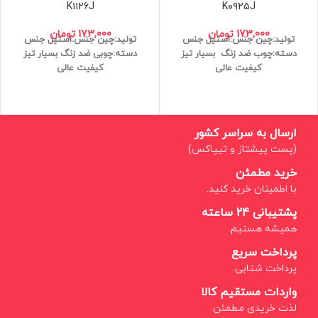
K۱۱۲۶J
K۰۹۲۵J
173,000
تومان
173,000
تومان
تولید:چین
جنس:استیل
جنس
تولید:چین
جنس:استیل
جنس
دسته:چوب
ضد زنگ
بسیار تیز
دسته:چوبی
ضد زنگ
بسیار تیز
کیفیت عالی
کیفیت عالی
ارسال به سراسر کشور
(پست پیشتاز و تیپاکس)
خرید مطمئن
با اطمینان خرید کنید.
پشتیبانی 24 ساعته
همیشه هستیم.
پرداخت سریع
پرداخت شتابی.
واردات مستقیم کالا
لذت خریدی مطمئن.