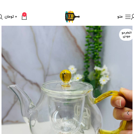
0
منو
0
تومان
اتمام مو
جودی