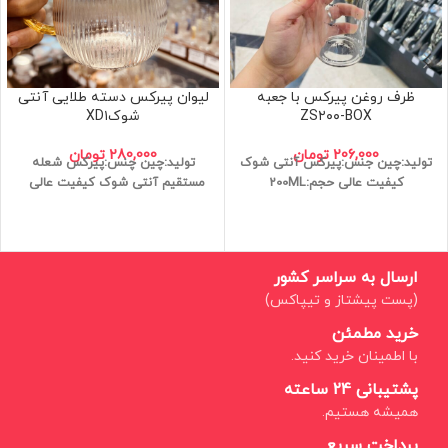
ظرف روغن پیرکس با جعبه
لیوان پیرکس دسته طلایی آنتی
ZS۲۰۰-BOX
شوکXD۱
206,000
تومان
280,000
تومان
تولید:چین
جنس:پیرکس
آنتی شوک
تولید:چین
چنس:پیرکس
شعله
کیفیت عالی
حجم:200ML
مستقیم
آنتی شوک
کیفیت عالی
ارسال به سراسر کشور
(پست پیشتاز و تیپاکس)
خرید مطمئن
با اطمینان خرید کنید.
پشتیبانی 24 ساعته
همیشه هستیم.
پرداخت سریع