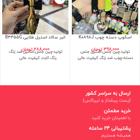
اسکوپ دسته چوب K۰۸۹۸J
انبر سالاد استیل طلایی B۴۴۵۵G
398,000
تومان
288,000
تومان
تولید:چین
جنس:استیل
جنس
تولید:چین
جنس:استیل
ضد زنگ
دسته:چوب
ضد زنگ
کیفیت عالی
رنگ ثابت
کیفیت عالی
ارسال به سراسر کشور
(پست پیشتاز و تیپاکس)
خرید مطمئن
با اطمینان خرید کنید.
پشتیبانی 24 ساعته
همیشه هستیم.