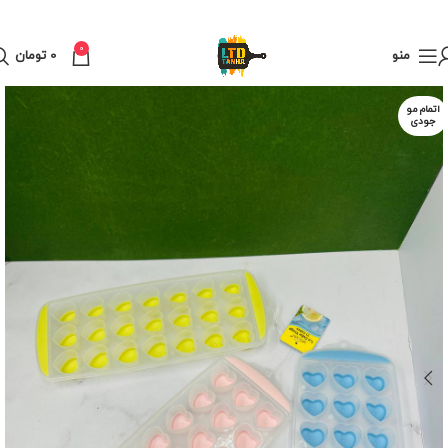
0
منو
0
تومان
اتمام مو
جودی