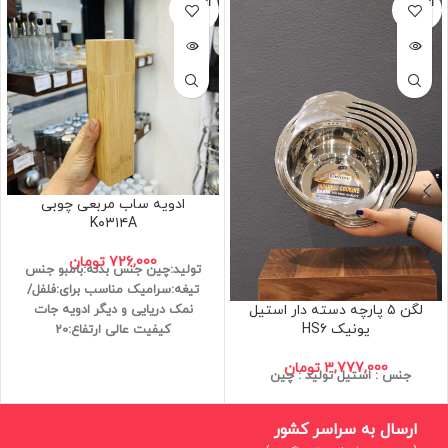
اتمام مو
اتمام مو
جودی
جودی
ادویه ساب مربعی چوبی
K۰۳۱۴A
726,000
تومان
تولید:چین
جنس بدنه:بامبو
جنس
تیغه:سرامیک
مناسب برای:فلفل/
لگن ۵ پارچه دسته دار استیل
نمک دریایی و دیگر ادویه جات
یونیک HS۶
کیفیت عالی
ارتفاع:20
3,777,000
تومان
جنس : استیل
تولید : چین
ارسال به سراسر کشور