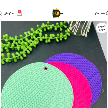
0
منو
0
تومان
اتمام مو
جودی