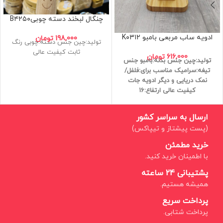
چنگال لبخند دسته چوبیB۴۲۵۰
ادویه ساب مربعی بامبو K۰۳۱۲
198,000
تومان
تولید:چین جنس دسته:چوبی رنگ
ثابت کیفیت عالی
616,000
تومان
تولید:چین
جنس بدنه:بامبو
جنس
تیغه:سرامیک
مناسب برای:فلفل/
نمک دریایی و دیگر ادویه جات
کیفیت عالی
ارتفاع:16
ارسال به سراسر کشور
(پست پیشتاز و تیپاکس)
خرید مطمئن
با اطمینان خرید کنید.
پشتیبانی 24 ساعته
همیشه هستیم.
پرداخت سریع
پرداخت شتابی.