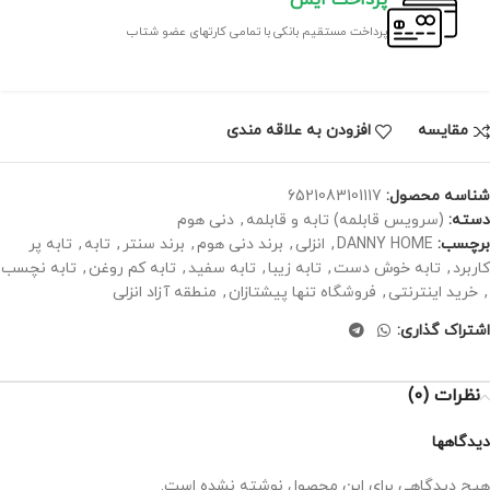
پرداخت مستقیم بانکی با تمامی کارتهای عضو شتاب
مقايسه
افزودن به علاقه مندی
شناسه محصول:
6521083101117
دسته:
(سرویس قابلمه) تابه و قابلمه
,
دنی هوم
برچسب:
DANNY HOME
,
انزلی
,
برند دنی هوم
,
برند سنتر
,
تابه
,
تابه پر
کاربرد
,
تابه خوش دست
,
تابه زیبا
,
تابه سفید
,
تابه کم روغن
,
تابه نچسب
,
خرید اینترنتی
,
فروشگاه تنها پیشتازان
,
منطقه آزاد انزلی
اشتراک گذاری:
نظرات (0)
دیدگاهها
هیچ دیدگاهی برای این محصول نوشته نشده است.