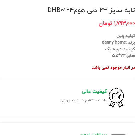
تابه سایز ۲۴ دنی هومDHB۰۱۲۴
1,793,000
تومان
تولید:چین
برند :danny home
کیفیت:درجه یک
سایز:24*5.5
در انبار موجود نمی باشد
کیفیت عالی
وادات مستقیم کالا از چین و دبی
پرداخت ایمن