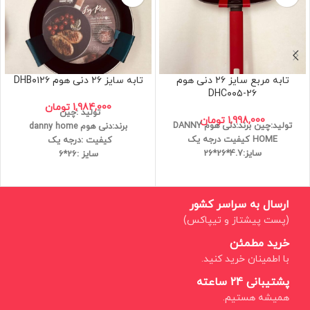
تابه مربع سایز ۲۶ دنی هوم
تابه سایز ۲۶ دنی هوم DHB۰۱۲۶
DHC۰۰۵-۲۶
1,984,000
تومان
تولید :چین
1,998,000
تومان
تولید:چین
برند:دنی هوم DANNY
برند:دنی هوم danny home
HOME
کیفیت درجه یک
کیفیت :درجه یک
سایز:4.7*26*26
سایز :26*6
ارسال به سراسر کشور
(پست پیشتاز و تیپاکس)
خرید مطمئن
با اطمینان خرید کنید.
پشتیبانی 24 ساعته
همیشه هستیم.