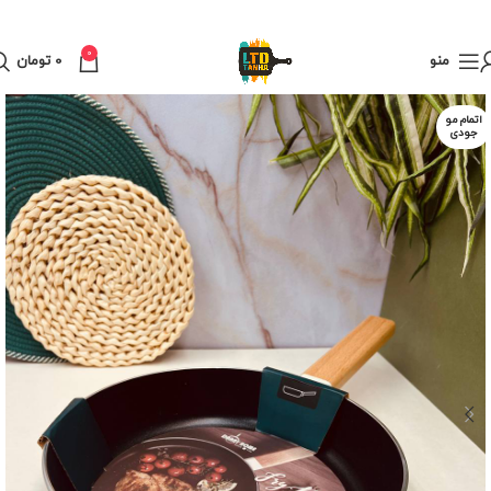
0
منو
0
تومان
اتمام مو
جودی