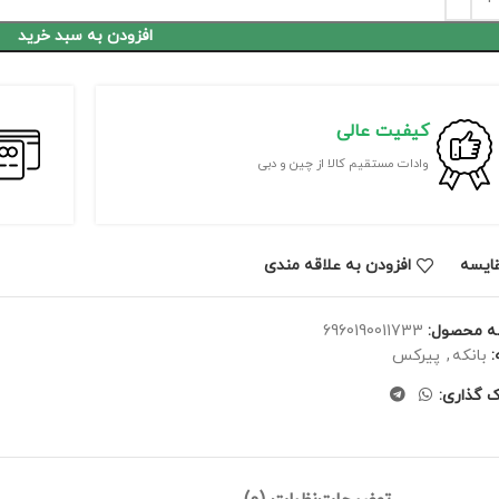
افزودن به سبد خرید
کیفیت عالی
وادات مستقیم کالا از چین و دبی
ايسه
افزودن به علاقه مندی
ه محصول:
6960190011733
بانکه
,
پیرکس
ک گذاری: