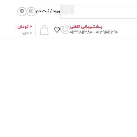
ورود / ثبت نام
0
تومان
پـشـتـیـبانی تلفنی
01391011390 - 01391011380
0
مورد