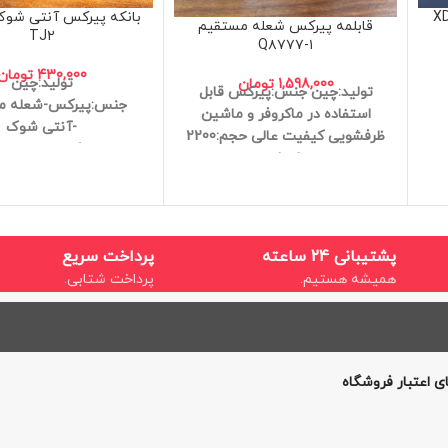
بانکه پیرکس آنتی شوک
قابلمه پیرکس شعله مستقیم
TJ۲
Q۸۷۷۷-۱
430,000
تومان
تولید:چین
1,598,000
تومان
تولید:چین
جنس:پیرکس
قابل
جنس:پیرکس-
شعله م
استفاده در ماکروفر و ماشین
-
آنتی شوک
ظرفشویی
کیفیت عالی
حجم:2200
کیفیت: عالی
میلی لیتر
سایز:15*9
قابلمه شیشه‌ای مقاوم مناسب
شعله مستقیم
قابلمه پیرکس 2.2 لیتری شفاف
پشتیبانی 24 ساعته
پرداخت سریع
برای آشپزی و سرو
همیشه هستیم.
پرداخت شتابی.
ی اعتبار فروشگاه