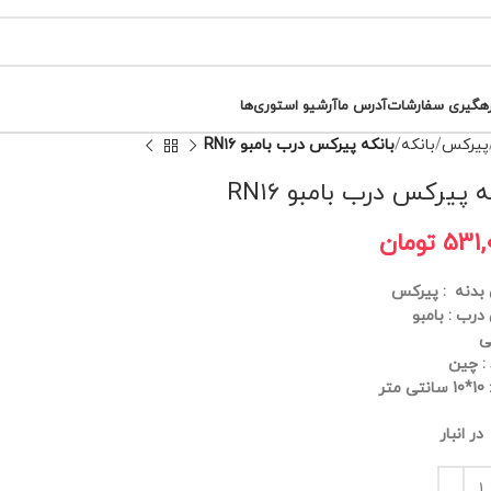
رهگیری سفارشات
آدرس ما
آرشیو استوری‌ها
پیرکس
بانکه
بانکه پیرکس درب بامبو RN۱۶
ه پیرکس درب بامبو RN۱۶
531,
تومان
دنه : پیرکس
رب : بامبو
ی
 : چین
متر