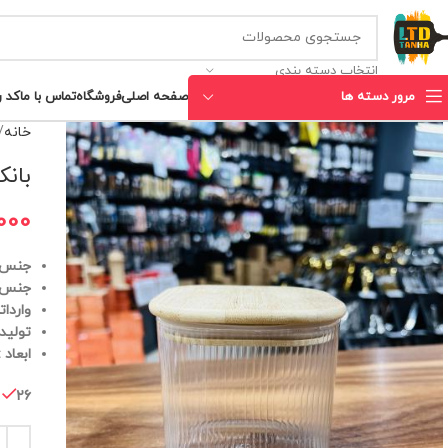
انتخاب دسته بندی
مرور دسته ها
صفحه اصلی
فروشگاه
تماس با ما
کد 
خانه
بانک
000
جنس ب
جنس د
واردات
تولید
ابعاد : 10*10 سانتی 
26 در انبار