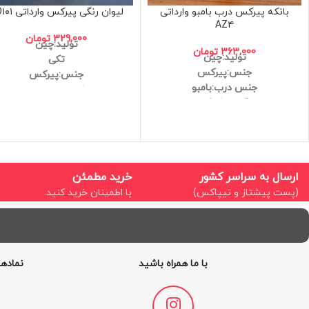
بانکه پیرکس درب بامبو وارداتی
لیوان رنگی پیرکس وارداتی XD۱۰۱
AZ۴
329,000
تومان
تولید:چین
363,000
تومان
تولید:چین
تکی
جنس:پیرکس
جنس:پیرکس
جنس درب:بامبو
شعله مستقیم
آنتی شوک
آنتی شوک
کیفیت عالی
کیفیت عالی
ابعاد:15*8 سانتی متر
حجم:400ml
ارسال به سراسر کشور
خرید مطمئن
(پست پیشتاز و تیپاکس)
با اطمینان خرید کنید.
با ما همراه باشید
نمادها