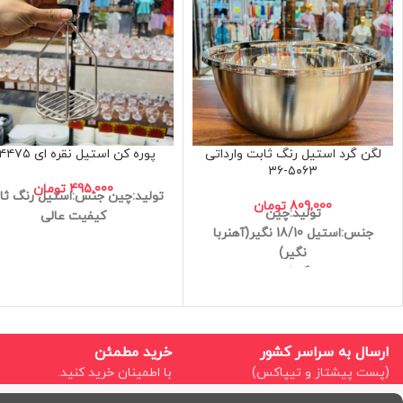
لگن گرد استیل رنگ ثابت وارداتی
پوره کن استیل نقره ای B۴۴۷۵
۵۰۶۳-۳۶
495,000
تومان
تولید:چین
جنس:استیل
رنگ ثا
809,000
تومان
تولید:چین
کیفیت عالی
جنس:استیل 18/10 نگیر(آهنربا
نگیر)
رنگ ثابت
ضد زنگ
کیفیت عالی
سایز:36cm
ارسال به سراسر کشور
خرید مطمئن
(پست پیشتاز و تیپاکس)
با اطمینان خرید کنید.