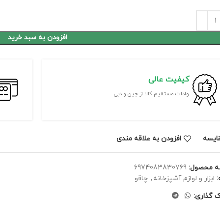
افزودن به سبد خرید
کیفیت عالی
وادات مستقیم کالا از چین و دبی
ايسه
افزودن به علاقه مندی
ه محصول:
6974083830769
ابزار و لوازم آشپزخانه
,
چاقو
ک گذاری: