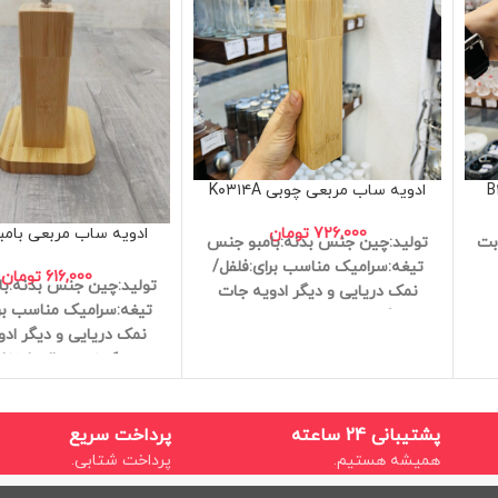
ادویه ساب مربعی چوبی K۰۳۱۴A
726,000
تومان
ادویه ساب مربعی بامبو ۳۱۲
بت
تولید:چین
جنس بدنه:بامبو
جنس
تیغه:سرامیک
مناسب برای:فلفل/
616,000
تومان
تولید:چین
جنس بدنه:با
نمک دریایی و دیگر ادویه جات
تیغه:سرامیک
مناسب بر
کیفیت عالی
ارتفاع:20
نمک دریایی و دیگر اد
کیفیت عالی
ارتفاع:
پشتیبانی 24 ساعته
پرداخت سریع
همیشه هستیم.
پرداخت شتابی.