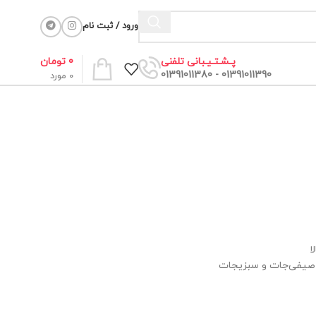
ورود / ثبت نام
0
تومان
پـشـتـیـبانی تلفنی
01391011390 - 01391011380
0
مورد
ا
تا صیفی‌جات و سبزیجات