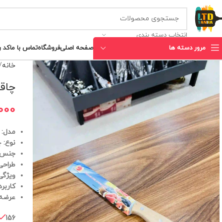
انتخاب دسته بندی
مرور دسته ها
صفحه اصلی
فروشگاه
تماس با ما
کد 
خانه
چاقو ۱۰۲
000
مدل:
M8102
نوع:
چ
جنس ت
طراحی
ویژگی‌
کاربرد
عرضه‌
156 در انبار