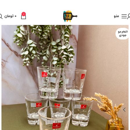
0
منو
0
تومان
اتمام مو
جودی