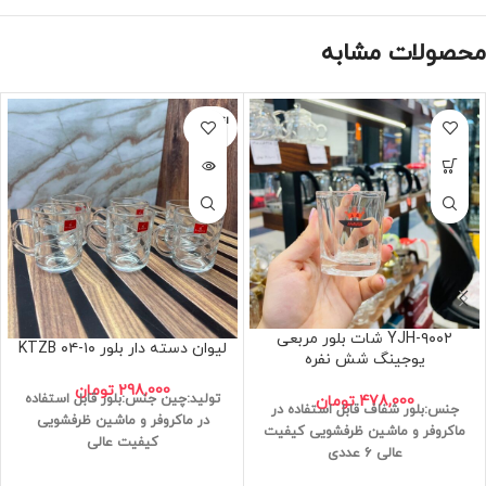
محصولات مشابه
اتمام مو
جودی
YJH-۹۰۰۲ شات بلور مربعی
لیوان دسته دار بلور KTZB ۰۴-۱۰
یوجینگ شش نفره
298,000
تومان
تولید:چین
جنس:بلور
قابل استفاده
478,000
تومان
جنس:بلور شفاف
قابل استفاده در
در ماکروفر و ماشین ظرفشویی
ماکروفر و ماشین ظرفشویی
کیفیت
کیفیت عالی
عالی
6 عددی