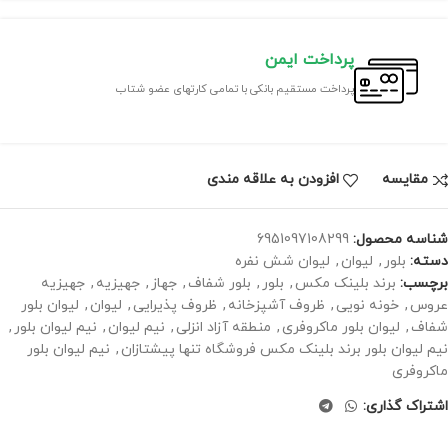
پرداخت ایمن
پرداخت مستقیم بانکی با تمامی کارتهای عضو شتاب
مقايسه
افزودن به علاقه مندی
شناسه محصول:
6951097108299
دسته:
بلور
,
لیوان
,
لیوان شش نفره
برچسب:
برند بلینک مکس
,
بلور
,
بلور شفاف
,
جهاز
,
جهیزیه
,
جهیزیه
عروس
,
خونه نویی
,
ظروف آشپزخانه
,
ظروف پذیرایی
,
لیوان
,
لیوان بلور
شفاف
,
لیوان بلور ماکروفری
,
منطقه آزاد انزلی
,
نیم لیوان
,
نیم لیوان بلور
,
نیم لیوان بلور برند بلینک مکس فروشگاه تنها پیشتازان
,
نیم لیوان بلور
ماکروفری
اشتراک گذاری: