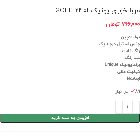
مربا خوری یونیک ۲۴۰۱ GOLD
766,000
تومان
تولید:چین
جنس:استیل درجه یک
رنگ ثابت
ضد زنگ
برند:یونیک Unique
کیفیت عالی
ابعاد:15
89 در انبار
افزودن به سبد خرید