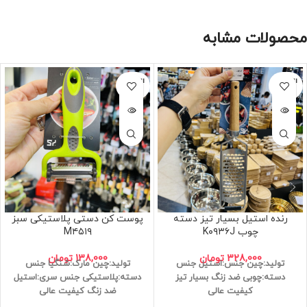
محصولات مشابه
اتمام مو
اتمام مو
جودی
جودی
رنده استیل بسیار تیز دسته
پوست کن دستی پلاستیکی سبز
چوب K۰۹۳۶J
M۴۵۱۹
328,000
تومان
138,000
تومان
تولید:چین
جنس:استیل
جنس
تولید:چین
مارک:شنگیا
جنس
دسته:چوبی
ضد زنگ
بسیار تیز
دسته:پلاستیکی
جنس سری:استیل
کیفیت عالی
ضد زنگ
کیفیت عالی