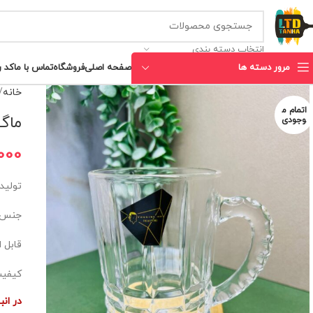
انتخاب دسته بندی
مرور دسته ها
صفحه اصلی
فروشگاه
تماس با ما
کد 
خانه
اتمام م
ماگ 
وجودی
000
تولید
جنس:ب
قابل 
کیفیت
در ان