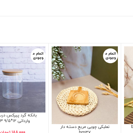
اتمام م
اتمام م
وجودی
وجودی
بانکه گرد پیرکس درب
وارداتی RN۳ ۹/۵*۱۲
نعلبکی چوبی مربع دسته دار
188,000
تومان
bm۳۷