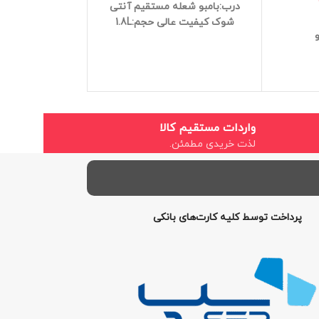
تولید
درب:بامبو
شعله مستقیم
آنتی
جنس:پ
شوک
کیفیت عالی
حجم:1.8L
جنس درب
دسته ط
شعله م
آنتی 
کیفیت 
حجم:1500ML
واردات مستقیم کالا
لذت خریدی مطمئن.
پرداخت توسط کلیه کارت‌های بانکی