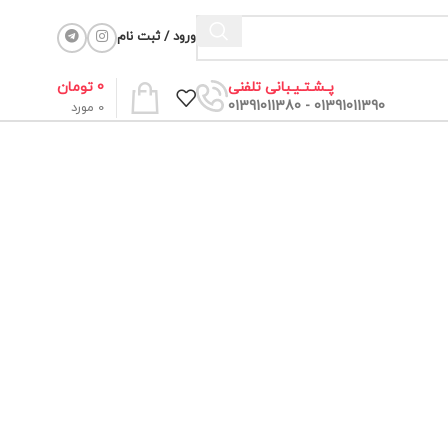
ورود / ثبت نام
0
تومان
پـشـتـیـبانی تلفنی
01391011390 - 01391011380
0
مورد