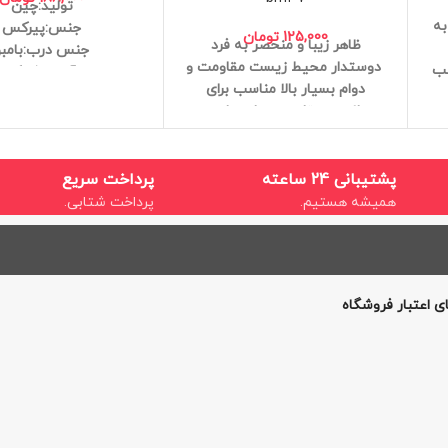
تولید:چین
به
جنس:پیرکس
125,000
تومان
ظاهر زیبا و منحصر به فرد
جنس درب:بامبو
دوستدار محیط زیست
مقاومت و
ب
آنتی شوک
دوام بسیار بالا
مناسب برای
وبت
کیفیت عالی
سلامتی
مقاوم در برابر رطوبت
ت
ابعاد:12*9.5 سانتی متر
آنتی باکتریال
وزن سبک
کیفیت
عالی
ارتفاع همراه با دسته:14
طول:10
پشتیبانی 24 ساعته
پرداخت سریع
همیشه هستیم.
پرداخت شتابی.
ی اعتبار فروشگاه