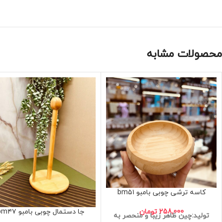
محصولات مشابه
کاسه ترشی چوبی بامبو bm۵۱
258,000
تومان
جا دستمال چوبی بامبو bm۴۷
تولید:چین
ظاهر زیبا و منحصر به