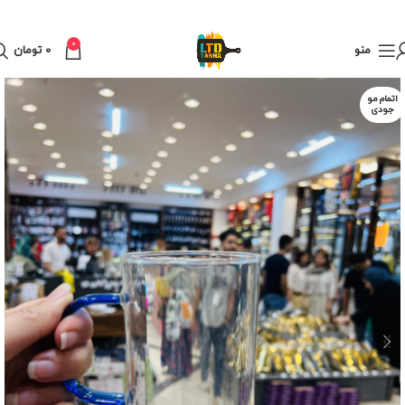
0
منو
0
تومان
اتمام مو
جودی