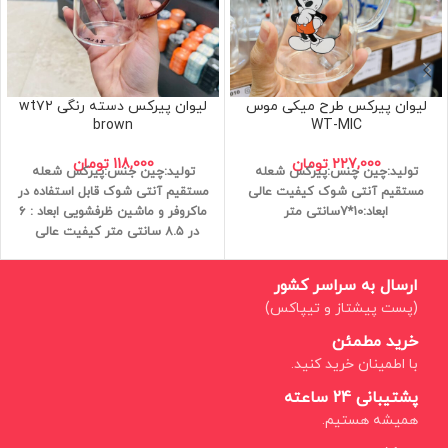
لیوان پیرکس طرح میکی موس
لیوان پیرکس دسته رنگی wt۷۲
brown
WT-MIC
227,000
تومان
118,000
تومان
تولید:چین
چنس:پیرکس
شعله
تولید:چین
جنس:پیرکس
شعله
مستقیم
آنتی شوک
کیفیت عالی
مستقیم
آنتی شوک
قابل استفاده در
ابعاد:10*7سانتی متر
ماکروفر و ماشین ظرفشویی
ابعاد : ۶
در ۸.۵ سانتی متر
کیفیت عالی
ارسال به سراسر کشور
(پست پیشتاز و تیپاکس)
خرید مطمئن
با اطمینان خرید کنید.
پشتیبانی 24 ساعته
همیشه هستیم.