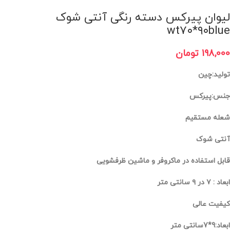
لیوان پیرکس دسته رنگی آنتی شوک
wt۷۰*۹۰blue
198,000
تومان
تولید:چین
جنس:پیرکس
شعله مستقیم
آنتی شوک
قابل استفاده در ماکروفر و ماشین ظرفشویی
ابعاد : ۷ در ۹ سانتی متر
کیفیت عالی
ابعاد:9*7سانتی متر