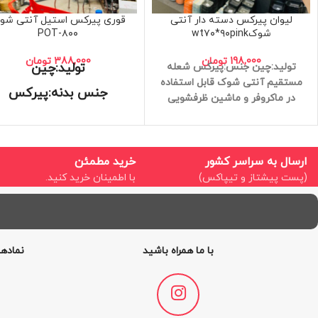
لیوان پیرکس دسته دار آنتی
قوری پیرکس استیل آنتی شو
شوکwt۷۰*۹۰pink
POT-۸۰۰
198,000
تومان
388,000
تومان
تولید:چین
تولید:چین
جنس:پیرکس
شعله
مستقیم
آنتی شوک
قابل استفاده
جنس بدنه:پیرکس
در ماکروفر و ماشین ظرفشویی
ابعاد : ۷ در ۹ سانتی متر
ابعاد : ۷
جنس درب:استیل
در ۹ سانتی متر
کیفیت عالی
شعله مستقیم
ابعاد:9*7
ارسال به سراسر کشور
خرید مطمئن
آنتی شوک
(پست پیشتاز و تیپاکس)
با اطمینان خرید کنید.
کیفیت عالی
حجم:800ml
با ما همراه باشید
نمادها