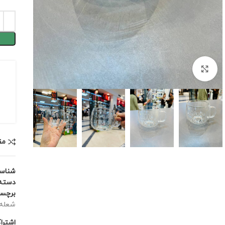
برای بزرگنمایی کلیک کنید
مق
شناس
دسته:
برچس
شعله
اشترا