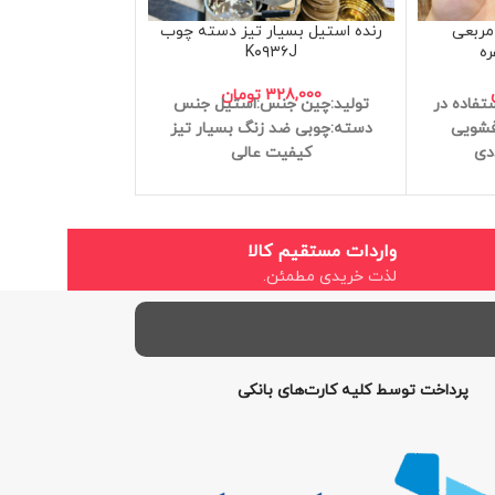
ور مربعی
رنده استیل بسیار تیز دسته چوب
رنده یک طرفه دسته 
ه
K۰۹۳۶J
173,000
تولید:چین
جنس
328,000
تومان
ستفاده در
تولید:چین
جنس:استیل
جنس
دسته:چوبی
ضد 
فشویی
دسته:چوبی
ضد زنگ
بسیار تیز
کیفیت 
کیفیت عالی
واردات مستقیم کالا
لذت خریدی مطمئن.
پرداخت توسط کلیه کارت‌های بانکی