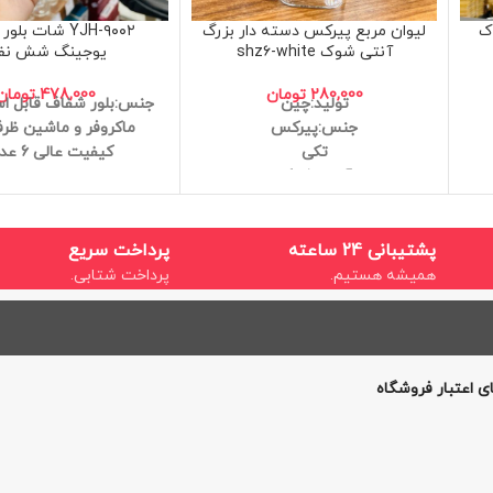
ک
لیوان مربع پیرکس دسته دار بزرگ
YJH-۹۰۰۲ شات بل
آنتی شوک shz۶-white
یوجینگ شش نفر
280,000
تومان
478,000
تومان
تولید:چین
جنس:بلور شفاف
قابل ا
جنس:پیرکس
ماکروفر و ماشین ظر
تکی
کیفیت عالی
6 عددی
آنتی شوک
کیفیت عالی
ابعاد:13.5*6
پشتیبانی 24 ساعته
پرداخت سریع
همیشه هستیم.
پرداخت شتابی.
ی اعتبار فروشگاه