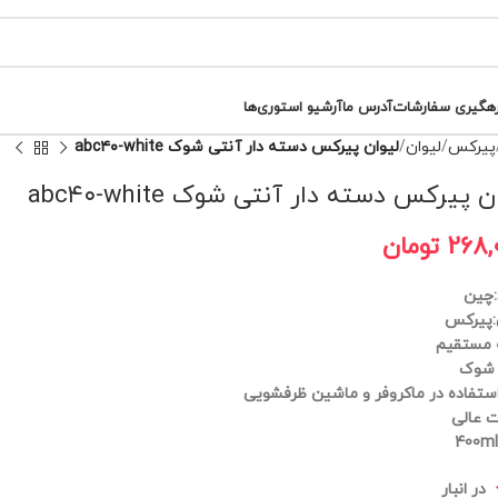
رهگیری سفارشات
آدرس ما
آرشیو استوری‌ها
پیرکس
لیوان
لیوان پیرکس دسته دار آنتی شوک abc۴۰-white
ن پیرکس دسته دار آنتی شوک abc۴۰-white
268,
تومان
:چین
پیرکس
 مستقیم
 شوک
استفاده در ماکروفر و ماشین ظرفشویی
 عالی