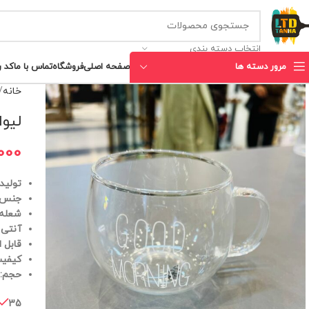
انتخاب دسته بندی
مرور دسته ها
صفحه اصلی
فروشگاه
تماس با ما
کد 
خانه
لیوا
000
تولید
جنس:
شعله
آنتی
قابل 
کیفیت
حجم:400ml
35 در انبار