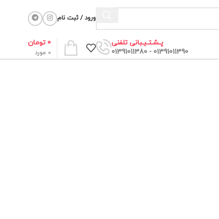
ورود / ثبت نام
0
تومان
پـشـتـیـبانی تلفنی
01391011390 - 01391011380
0
مورد