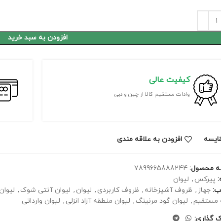
افزودن به سبد خرید
کیفیت عالی
وادات مستقیم کالا از چین و دبی
ايسه
افزودن به علاقه مندی
ه محصول:
7899665888244
پیرکس
,
لیوان
ب:
جهاز
,
ظروف آشپزخانه
,
ظروف کاربردی
,
لیوان
,
لیوان آنتی شوک
,
لیوان
 مستقیم
,
لیوان گود مرنینگ
,
لیوان منطقه آزاد انزلی
,
لیوان وارداتی
ک گذاری: