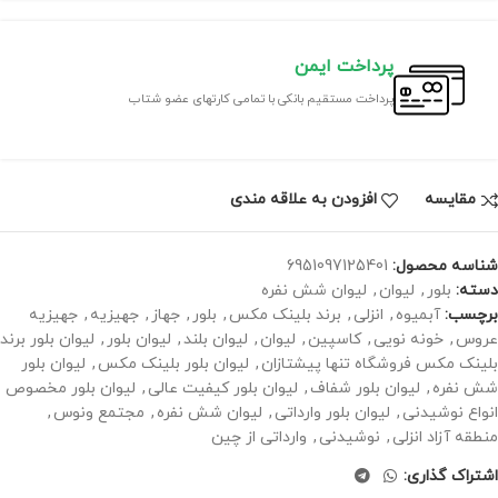
پرداخت ایمن
پرداخت مستقیم بانکی با تمامی کارتهای عضو شتاب
مقايسه
افزودن به علاقه مندی
شناسه محصول:
6951097125401
دسته:
بلور
,
لیوان
,
لیوان شش نفره
برچسب:
آبمیوه
,
انزلی
,
برند بلینک مکس
,
بلور
,
جهاز
,
جهیزیه
,
جهیزیه
عروس
,
خونه نویی
,
کاسپین
,
لیوان
,
لیوان بلند
,
لیوان بلور
,
لیوان بلور برند
بلینک مکس فروشگاه تنها پیشتازان
,
لیوان بلور بلینک مکس
,
لیوان بلور
شش نفره
,
لیوان بلور شفاف
,
لیوان بلور کیفیت عالی
,
لیوان بلور مخصوص
انواع نوشیدنی
,
لیوان بلور وارداتی
,
لیوان شش نفره
,
مجتمع ونوس
,
منطقه آزاد انزلی
,
نوشیدنی
,
وارداتی از چین
اشتراک گذاری: