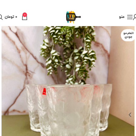
0
منو
0
تومان
اتمام مو
جودی