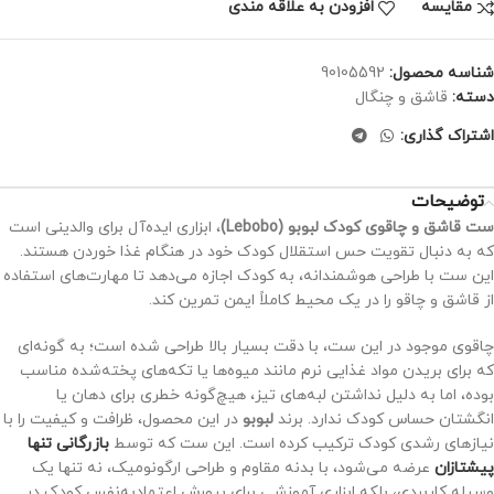
مقايسه
افزودن به علاقه مندی
شناسه محصول:
90105592
دسته:
قاشق و چنگال
اشتراک گذاری:
توضیحات
ست قاشق و چاقوی کودک لبوبو (Lebobo)
، ابزاری ایده‌آل برای والدینی است
که به دنبال تقویت حس استقلال کودک خود در هنگام غذا خوردن هستند.
این ست با طراحی هوشمندانه، به کودک اجازه می‌دهد تا مهارت‌های استفاده
از قاشق و چاقو را در یک محیط کاملاً ایمن تمرین کند.
چاقوی موجود در این ست، با دقت بسیار بالا طراحی شده است؛ به گونه‌ای
که برای بریدن مواد غذایی نرم مانند میوه‌ها یا تکه‌های پخته‌شده مناسب
بوده، اما به دلیل نداشتن لبه‌های تیز، هیچ‌گونه خطری برای دهان یا
انگشتان حساس کودک ندارد. برند
لبوبو
در این محصول، ظرافت و کیفیت را با
نیازهای رشدی کودک ترکیب کرده است. این ست که توسط
بازرگانی تنها
پیشتازان
عرضه می‌شود، با بدنه مقاوم و طراحی ارگونومیک، نه تنها یک
وسیله کاربردی، بلکه ابزاری آموزشی برای پرورش اعتمادبه‌نفس کودک در