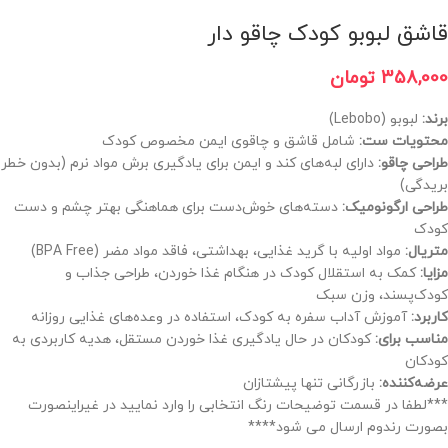
قاشق لبوبو کودک چاقو دار
358,000
تومان
برند:
لبوبو (Lebobo)
محتویات ست:
شامل قاشق و چاقوی ایمن مخصوص کودک
طراحی چاقو:
دارای لبه‌های کند و ایمن برای یادگیری برش مواد نرم (بدون خطر
بریدگی)
طراحی ارگونومیک:
دسته‌های خوش‌دست برای هماهنگی بهتر چشم و دست
کودک
متریال:
مواد اولیه با گرید غذایی، بهداشتی، فاقد مواد مضر (BPA Free)
مزایا:
کمک به استقلال کودک در هنگام غذا خوردن، طراحی جذاب و
کودک‌پسند، وزن سبک
کاربرد:
آموزش آداب سفره به کودک، استفاده در وعده‌های غذایی روزانه
مناسب برای:
کودکان در حال یادگیری غذا خوردن مستقل، هدیه کاربردی به
کودکان
عرضه‌کننده:
بازرگانی تنها پیشتازان
***لطفا در قسمت توضیحات رنگ انتخابی را وارد نمایید در غیراینصورت
بصورت رندوم ارسال می شود****