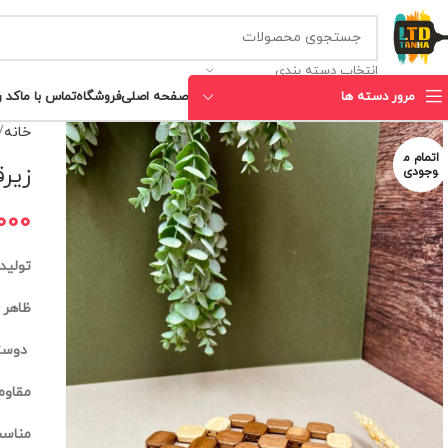
انتخاب دسته بندی
مرور دسته ها
صفحه اصلی
فروشگاه
تماس با ما
کد 
خانه
اتمام م
زیرق
وجودی
000
تولید
ظاهر 
دوست
مقاوم
مناسب