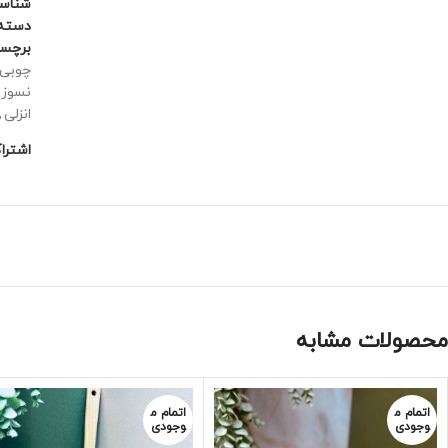
شناس
دسته:
برچس
چوبی
نسوز
انزلی
,
اشترا
محصولات مشابه
اتمام م
اتمام م
وجودی
وجودی