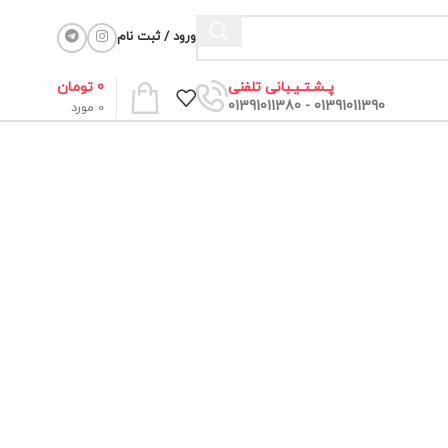
ورود / ثبت نام
0
تومان
پـشـتـیـبانی تلفنی
01391011390 - 01391011380
0
مورد