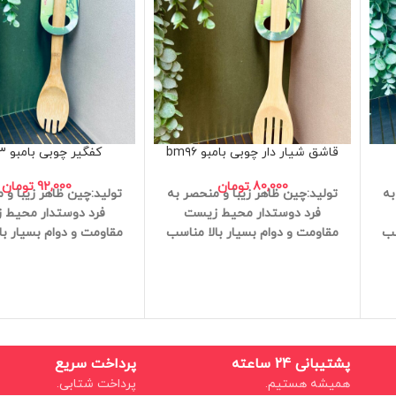
قاشق شیار دار چوبی بامبو bm۹۶
کفگیر چوبی بامبو bm۹۳
80,000
تومان
92,000
تومان
به
تولید:چین
ظاهر زیبا و منحصر به
تولید:چین
ظاهر زیبا و 
فرد
دوستدار محیط زیست
فرد
دوستدار محیط 
ب
مقاومت و دوام بسیار بالا
مناسب
مقاومت و دوام بسیار بال
وبت
برای سلامتی
مقاوم در برابر رطوبت
برای سلامتی
مقاوم در بر
ت
آنتی باکتریال
وزن سبک
کیفیت
آنتی باکتریال
وزن سبک
عالی
عالی
پشتیبانی 24 ساعته
پرداخت سریع
همیشه هستیم.
پرداخت شتابی.