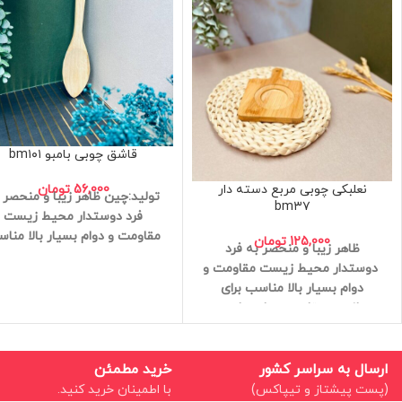
قاشق چوبی بامبو bm۱۰۱
56,000
تومان
نعلبکی چوبی مربع دسته دار
تولید:چین
ظاهر زیبا و منحصر 
bm۳۷
فرد
دوستدار محیط زیست
مقاومت و دوام بسیار بالا
مناس
125,000
تومان
ظاهر زیبا و منحصر به فرد
برای سلامتی
مقاوم در برابر رط
دوستدار محیط زیست
مقاومت و
آنتی باکتریال
وزن سبک
کیفی
دوام بسیار بالا
مناسب برای
عالی
سلامتی
مقاوم در برابر رطوبت
آنتی باکتریال
وزن سبک
کیفیت
عالی
ارتفاع همراه با دسته:14
طول:10
ارسال به سراسر کشور
خرید مطمئن
(پست پیشتاز و تیپاکس)
با اطمینان خرید کنید.