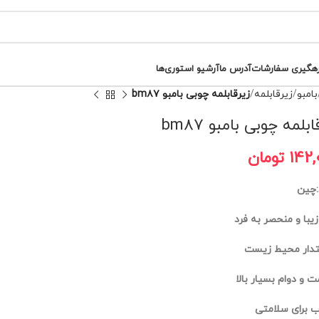
رهگیری سفارشات
آدرس ما
آرشیو استوری‌ها
بامبو
زیرقابلمه
زیرقابلمه چوبی بامبو bm۸۷
ابلمه چوبی بامبو bm۸۷
142,
تومان
:چین
زیبا و منحصر به فرد
دار محیط زیست
ت و دوام بسیار بالا
 برای سلامتی