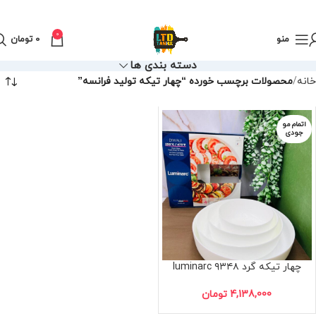
0
منو
0
تومان
دسته بندی ها
خانه
محصولات برچسب خورده “چهار تیکه تولید فرانسه”
اتمام مو
جودی
چهار تیکه گرد luminarc ۹۳۴۸
4,138,000
تومان