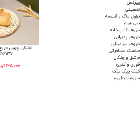
پیرکس
تخفیفی
تراول ماگ و قمقمه
دنی هوم
ظروف آشپزخانه
ظروف پذیرایی
ظروف سرامیکی
نعلبکی چوبی مربع
فلاسک مسافرتی
bm۳۷
قاشق و چنگال
قوری و کتری
125,000
توم
کیف پیک نیک
ملزومات قهوه