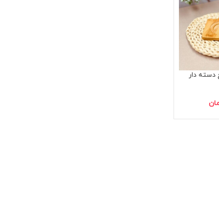
 دسته دار
ان