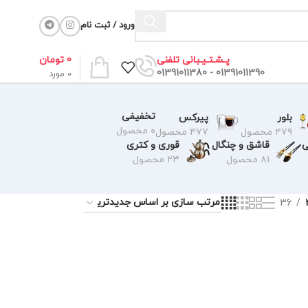
ورود / ثبت نام
0
تومان
پـشـتـیـبانی تلفنی
01391011390 - 01391011380
0
مورد
تخفیفی
بلور
پیرکس
۰ محصول
۴۷۹ محصول
۴۷۷ محصول
ی
قاشق و چنگال
قوری و کتری
۸۱ محصول
۲۳ محصول
36