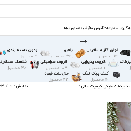
رهگیری سفارشات
آدرس ما
آرشیو استوری‌ها
اجاق گاز مسافرتی
بامبو
بدون دسته بندی
۱۴ محصول
۲۷۹ محصول
۳ محصول
زخانه
ظروف پذیرایی
ظروف سرامیکی
فلاسک مسافرت
۰ محصول
۱۸۳ محصول
۳۸ محصول
کیف پیک نیک
ملزومات قهوه
۱۲ محصول
۴۳ محصول
ورده “نعلبکی کیفیت عالی”
نمایش
9
24