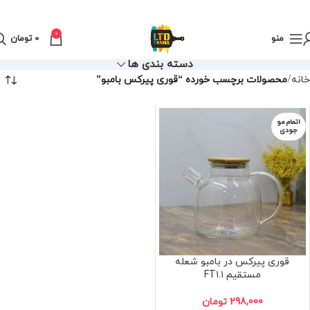
0
منو
0
تومان
دسته بندی ها
خانه
محصولات برچسب خورده “قوری پیرکس بامبو”
اتمام مو
جودی
قوری پیرکس در بامبو شعله
مستقیم FT۱.۱
298,000
تومان