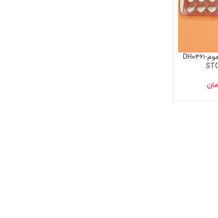
قالب یخ قلبی دنی هومDH۰۴۶۱-
ST
مان