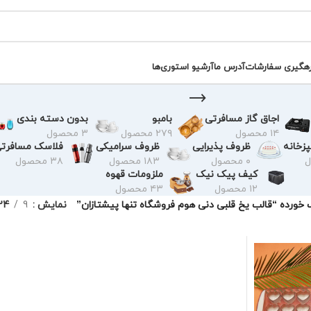
رهگیری سفارشات
آدرس ما
آرشیو استوری‌ها
اجاق گاز مسافرتی
بامبو
بدون دسته بندی
۱۴ محصول
۲۷۹ محصول
۳ محصول
زخانه
ظروف پذیرایی
ظروف سرامیکی
فلاسک مسافرت
۰ محصول
۱۸۳ محصول
۳۸ محصول
کیف پیک نیک
ملزومات قهوه
۱۲ محصول
۴۳ محصول
ورده “قالب یخ قلبی دنی هوم فروشگاه تنها پیشتازان”
نمایش
9
24