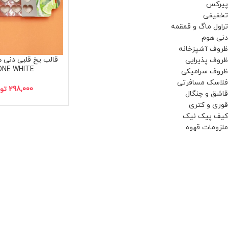
پیرکس
تخفیفی
تراول ماگ و قمقمه
دنی هوم
ظروف آشپزخانه
ظروف پذیرایی
ONE WHITE
ظروف سرامیکی
فلاسک مسافرتی
298,000
تو
قاشق و چنگال
قوری و کتری
کیف پیک نیک
ملزومات قهوه