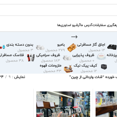
رهگیری سفارشات
آدرس ما
آرشیو استوری‌ها
اجاق گاز مسافرتی
بامبو
بدون دسته بندی
۱۴ محصول
۲۷۹ محصول
۳ محصول
زخانه
ظروف پذیرایی
ظروف سرامیکی
فلاسک مسافرت
۰ محصول
۱۸۳ محصول
۳۸ محصول
کیف پیک نیک
ملزومات قهوه
۱۲ محصول
۴۳ محصول
ورده “شات وارداتی از چین”
نمایش
9
24