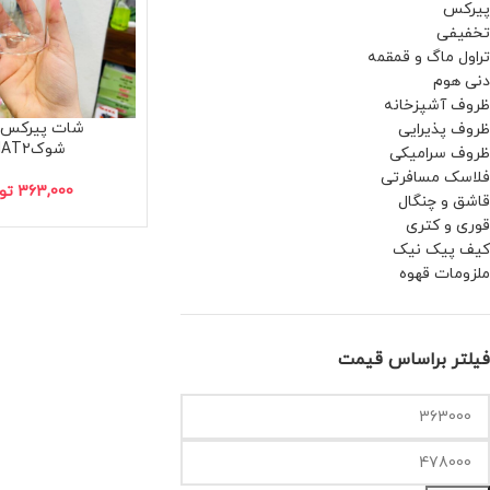
پیرکس
تخفیفی
تراول ماگ و قمقمه
دنی هوم
ظروف آشپزخانه
شات پیرکس 
ظروف پذیرایی
شوکSHAT۲
ظروف سرامیکی
فلاسک مسافرتی
363,000
تو
قاشق و چنگال
قوری و کتری
کیف پیک نیک
ملزومات قهوه
فیلتر براساس قیمت