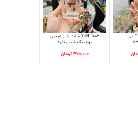
آنتی
YJH-۹۰۰۲ شات بلور مربعی
یوجینگ شش نفره
مان
478,000
تومان