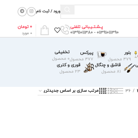
ورود / ثبت نام
0
تومان
پـشـتـیـبانی تلفنی
01391011390 - 01391011380
0
مورد
تخفیفی
بلور
پیرکس
۰ محصول
۴۷۹ محصول
۴۷۷ محصول
ی
قاشق و چنگال
قوری و کتری
۸۱ محصول
۲۳ محصول
36