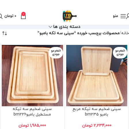
0
منو
0
تومان
دسته بندی ها
خانه
محصولات برچسب خورده “سینی سه تکه بامبو”
اتمام مو
اتمام مو
جودی
جودی
سینی ضخیم سه تیکه مربع
سینی ضخیم سه تیکه
بامبو bm۲۳۵
مستطیل بامبوbm۲۲۶
2,234,000
تومان
1,985,000
تومان