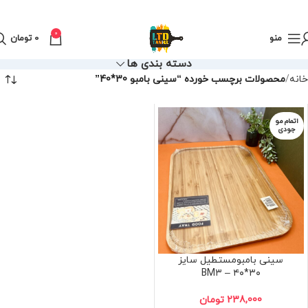
0
منو
0
تومان
دسته بندی ها
خانه
محصولات برچسب خورده “سینی بامبو 30*40”
اتمام مو
جودی
سینی بامبومستطیل سایز
۳۰*۴۰ – BM۳
238,000
تومان