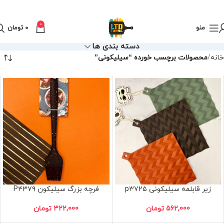
0
منو
0
تومان
دسته بندی ها
خانه
محصولات برچسب خورده “سیلیکونی”
زیر قابلمه سیلیکونی p۳۷۲۵
فرچه بزرگ سیلیکون P۴۳۷۹
562,000
تومان
322,000
تومان