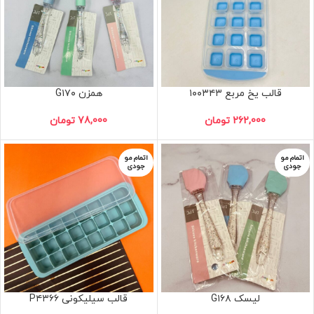
قالب یخ مربع ۱۰۰۳۴۳
همزن G۱۷۰
262,000
تومان
78,000
تومان
اتمام مو
اتمام مو
جودی
جودی
لیسک G۱۶۸
قالب سیلیکونی P۴۳۶۶