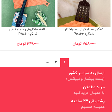
کفگیر سیلیکونی سوراخدار
ملاقه ماکارونی سیلیکونی
شنگیا P۵۰۶۴
شنگیا P۵۰۶۱
358,000
تومان
346,000
تومان
→
۲
۱
ارسال به سراسر کشور
(پست پیشتاز و تیپاکس)
خرید مطمئن
با اطمینان خرید کنید.
پشتیبانی 24 ساعته
همیشه هستیم.