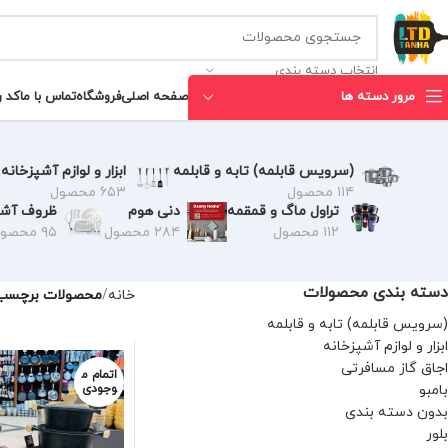
انتخاب دسته بندی
مرور دسته ها
صفحه اصلی
فروشگاه
تماس با ما
کد 
(سرویس قابلمه) تابه و قابلمه
ابزار و لوازم آشپزخانه
۱۱۴ محصول
۶۵۳ محصول
تراول ماگ و قمقمه
دنی هوم
ظروف آشپ
۱۱۲ محصول
۲۸۴ محصول
۹۵ محصول
دسته بندی محصولات
خانه
محصولات برچسب 
(سرویس قابلمه) تابه و قابلمه
ابزار و لوازم آشپزخانه
اجاق گاز مسافرتی
اتمام م
بامبو
وجودی
بدون دسته بندی
بلور