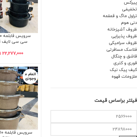
پیرکس
تخفیفی
تراول ماگ و قمقمه
دنی هوم
ظروف آشپزخانه
ظروف پذیرایی
سی سی لایف UC۱۲۱۰S
ظروف سرامیکی
فلاسک مسافرتی
22,277,000
ت
قاشق و چنگال
قوری و کتری
کیف پیک نیک
اتمام م
ملزومات قهوه
وجودی
فیلتر براساس قیمت
س