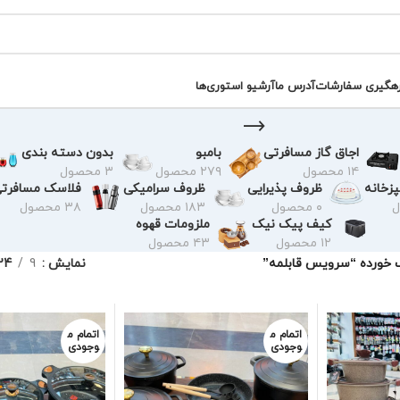
رهگیری سفارشات
آدرس ما
آرشیو استوری‌ها
اجاق گاز مسافرتی
بامبو
بدون دسته بندی
۱۴ محصول
۲۷۹ محصول
۳ محصول
زخانه
ظروف پذیرایی
ظروف سرامیکی
فلاسک مسافرت
۰ محصول
۱۸۳ محصول
۳۸ محصول
کیف پیک نیک
ملزومات قهوه
۱۲ محصول
۴۳ محصول
خورده “سرویس قابلمه”
نمایش
9
24
اتمام م
اتمام م
وجودی
وجودی