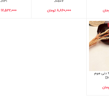
J۱۱۲۱
J۰۵۰۷
مان
8,860,000
تومان
17,522,000
تابه مربع سایز ۲۸ دنی هوم
D
مان