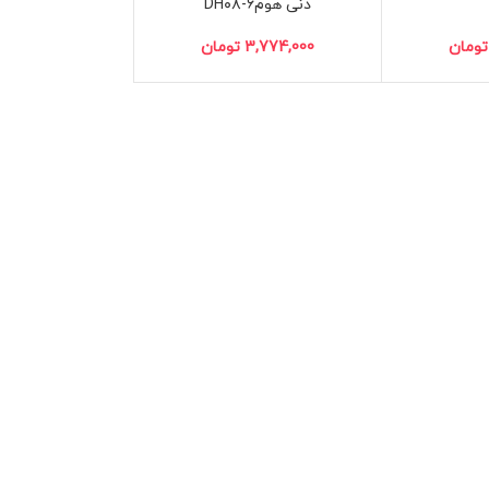
دنی هومDH۰۸-۶
تومان
3,774,000
تومان