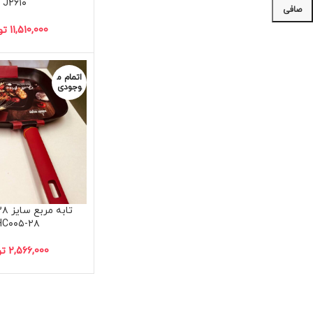
J۲۶۱۰
صافی
11,510,000
تو
اتمام م
وجودی
HC۰۰۵-۲۸
2,566,000
تو