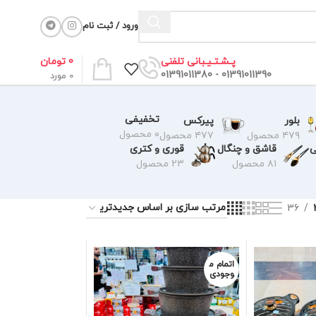
ورود / ثبت نام
0
تومان
پـشـتـیـبانی تلفنی
01391011390 - 01391011380
0
مورد
تخفیفی
بلور
پیرکس
۰ محصول
۴۷۹ محصول
۴۷۷ محصول
ی
قاشق و چنگال
قوری و کتری
۸۱ محصول
۲۳ محصول
36
اتمام م
وجودی