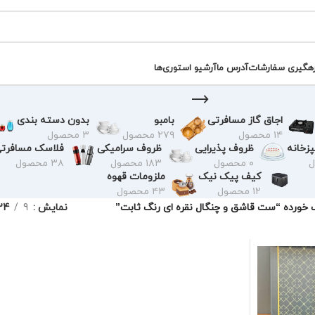
رهگیری سفارشات
آدرس ما
آرشیو استوری‌ها
اجاق گاز مسافرتی
بامبو
بدون دسته بندی
۱۴ محصول
۲۷۹ محصول
۳ محصول
زخانه
ظروف پذیرایی
ظروف سرامیکی
فلاسک مسافرت
۰ محصول
۱۸۳ محصول
۳۸ محصول
کیف پیک نیک
ملزومات قهوه
۱۲ محصول
۴۳ محصول
ورده “ست قاشق و چنگال نقره ای رنگ ثابت”
نمایش
9
24