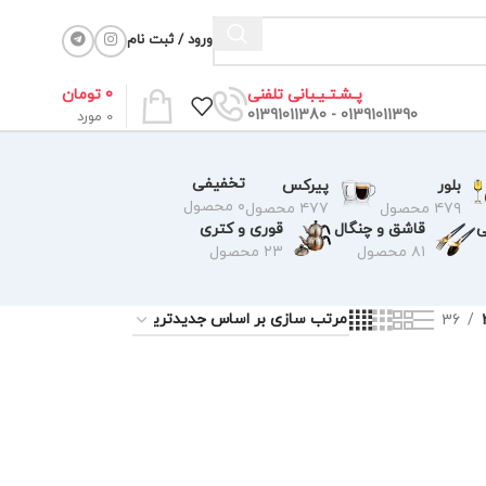
ورود / ثبت نام
0
تومان
پـشـتـیـبانی تلفنی
01391011390 - 01391011380
0
مورد
تخفیفی
بلور
پیرکس
۰ محصول
۴۷۹ محصول
۴۷۷ محصول
ی
قاشق و چنگال
قوری و کتری
۸۱ محصول
۲۳ محصول
36