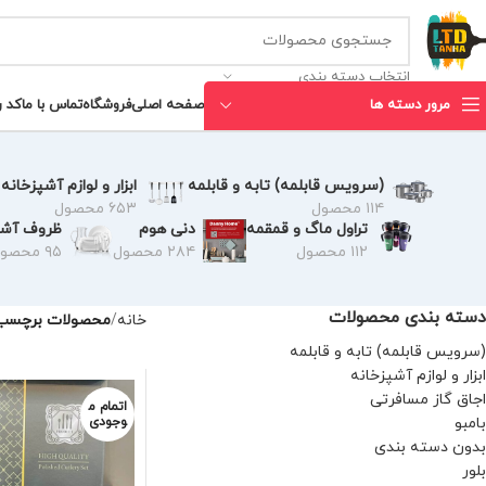
انتخاب دسته بندی
مرور دسته ها
صفحه اصلی
فروشگاه
تماس با ما
کد 
(سرویس قابلمه) تابه و قابلمه
ابزار و لوازم آشپزخانه
۱۱۴ محصول
۶۵۳ محصول
تراول ماگ و قمقمه
دنی هوم
ظروف آشپ
۱۱۲ محصول
۲۸۴ محصول
۹۵ محصول
دسته بندی محصولات
خانه
محصولات برچسب خ
(سرویس قابلمه) تابه و قابلمه
ابزار و لوازم آشپزخانه
اجاق گاز مسافرتی
اتمام م
بامبو
وجودی
بدون دسته بندی
بلور