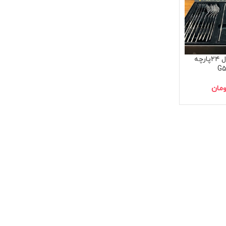
ست قاشق و چنگال ۲۴پارچه
ومان