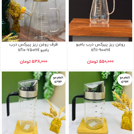
روغن ریز پیرکس درب بامبو
ظرف روغن ریز پیرکس درب
sf۱۱-۹۰۰ml
بامبو sf۱۰-۷۵۰ml
550,000
تومان
538,000
تومان
اتمام مو
اتمام مو
جودی
جودی