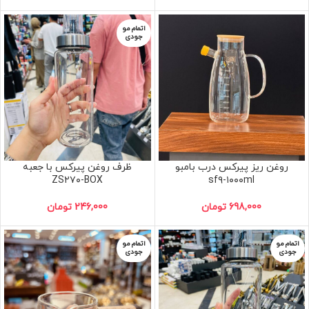
اتمام مو
جودی
روغن ریز پیرکس درب بامبو
ظرف روغن پیرکس با جعبه
ZS۲۷۰-BOX
sf۹-۱۰۰۰ml
698,000
تومان
246,000
تومان
اتمام مو
اتمام مو
جودی
جودی