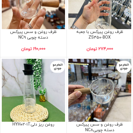
ظرف روغن پیرکس با جعبه
ظرف روغن و سس پیرکس
ZS۴۵۰-BOX
دسته چوبی NC۹
274,000
تومان
190,000
تومان
اتمام مو
اتمام مو
جودی
جودی
ظرف روغن و سس پیرکس
روغن ریز دلیHYH۰۲-۱T
دسته چوبیNC۸