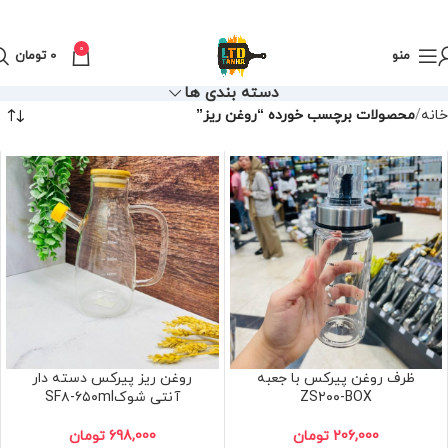
0
منو
0
تومان
دسته بندی ها
خانه
محصولات برچسب خورده “روغن ریز”
ظرف روغن پیرکس با جعبه
روغن ریز پیرکس دسته دار
ZS۲۰۰-BOX
آنتی شوکSF۸-۶۵۰ml
206,000
تومان
698,000
تومان