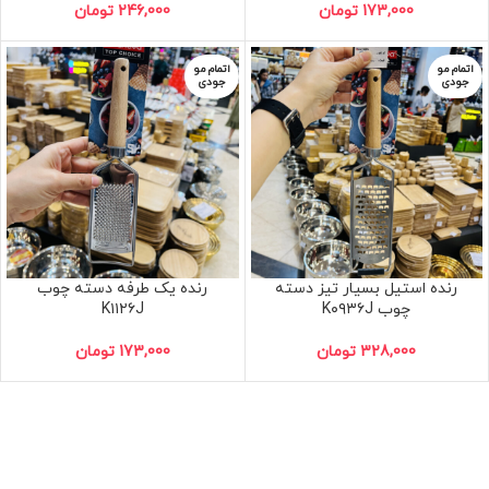
173,000
تومان
246,000
تومان
اتمام مو
اتمام مو
جودی
جودی
رنده استیل بسیار تیز دسته
رنده یک طرفه دسته چوب
چوب K۰۹۳۶J
K۱۱۲۶J
328,000
تومان
173,000
تومان