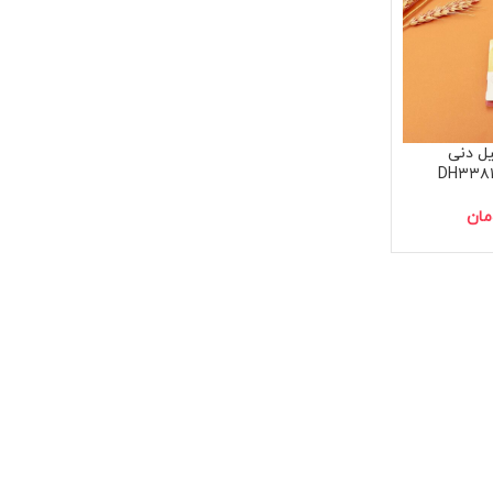
یل دنی
مان