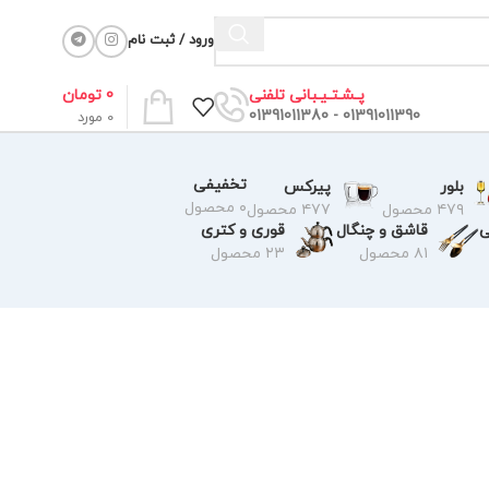
ورود / ثبت نام
0
تومان
پـشـتـیـبانی تلفنی
01391011390 - 01391011380
0
مورد
تخفیفی
بلور
پیرکس
۰ محصول
۴۷۹ محصول
۴۷۷ محصول
ی
قاشق و چنگال
قوری و کتری
۸۱ محصول
۲۳ محصول