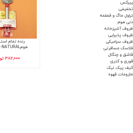
پیرکس
تخفیفی
تراول ماگ و قمقمه
دنی هوم
ظروف آشپزخانه
ظروف پذیرایی
رنده تمام است
ظروف سرامیکی
هومDH۳۳۸۱-NATURAL
فلاسک مسافرتی
قاشق و چنگال
382,000
تو
قوری و کتری
کیف پیک نیک
ملزومات قهوه