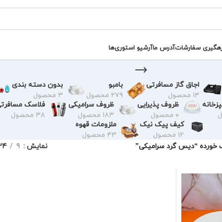
رهگیری سفارشات
آدرس ما
آرشیو استوری‌ها
اجاق گاز مسافرتی
بامبو
بدون دسته بندی
۱۴ محصول
۲۷۹ محصول
۳ محصول
زخانه
ظروف پذیرایی
ظروف سرامیکی
فلاسک مسافرت
۰ محصول
۱۸۳ محصول
۳۸ محصول
کیف پیک نیک
ملزومات قهوه
۱۲ محصول
۴۳ محصول
خورده “دیس گرد سرامیکی”
نمایش
9
24