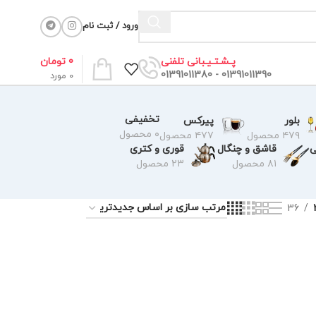
ورود / ثبت نام
0
تومان
پـشـتـیـبانی تلفنی
01391011390 - 01391011380
0
مورد
تخفیفی
بلور
پیرکس
۰ محصول
۴۷۹ محصول
۴۷۷ محصول
ی
قاشق و چنگال
قوری و کتری
۸۱ محصول
۲۳ محصول
36