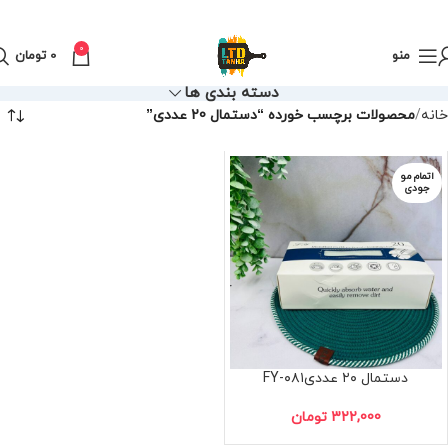
0
منو
0
تومان
دسته بندی ها
خانه
محصولات برچسب خورده “دستمال 20 عددی”
اتمام مو
جودی
دستمال ۲۰ عددیFY-۰۸۱
322,000
تومان