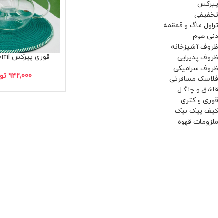
پیرکس
تخفیفی
تراول ماگ و قمقمه
دنی هوم
ظروف آشپزخانه
قوری پیرکس ft۳۳-۱۲۰۰ml
ظروف پذیرایی
ظروف سرامیکی
942,000
تو
فلاسک مسافرتی
قاشق و چنگال
قوری و کتری
کیف پیک نیک
ملزومات قهوه