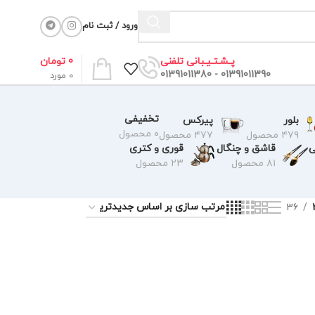
ورود / ثبت نام
0
تومان
پـشـتـیـبانی تلفنی
01391011390 - 01391011380
0
مورد
تخفیفی
بلور
پیرکس
۰ محصول
۴۷۹ محصول
۴۷۷ محصول
ی
قاشق و چنگال
قوری و کتری
۸۱ محصول
۲۳ محصول
36