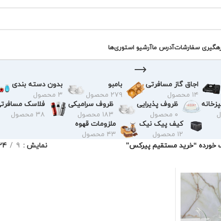
رهگیری سفارشات
آدرس ما
آرشیو استوری‌ها
اجاق گاز مسافرتی
بامبو
بدون دسته بندی
۱۴ محصول
۲۷۹ محصول
۳ محصول
زخانه
ظروف پذیرایی
ظروف سرامیکی
فلاسک مسافرت
۰ محصول
۱۸۳ محصول
۳۸ محصول
کیف پیک نیک
ملزومات قهوه
۱۲ محصول
۴۳ محصول
خورده “خرید مستقیم پیرکس”
نمایش
9
24