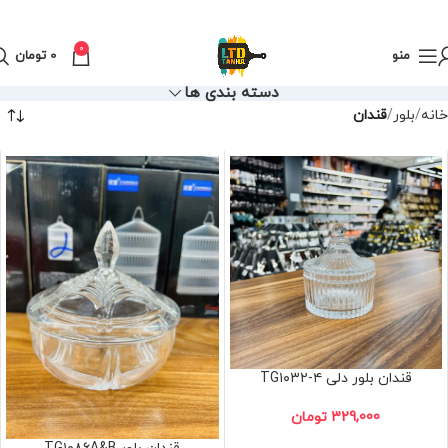
0
منو
0
تومان
دسته بندی ها
خانه
بلور
قندان
قندان بلور دلی TG۱۰۳۲-۴
329,000
تومان