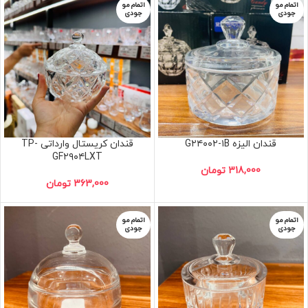
اتمام مو
اتمام مو
جودی
جودی
قندان الیزه G۲۴۰۰۲-۱B
قندان کریستال وارداتی TP-
GF۲۹۰۴LXT
318,000
تومان
363,000
تومان
اتمام مو
اتمام مو
جودی
جودی