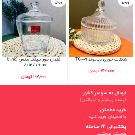
جودی
جودی
شکلات خوری دیاموند TG۰۰۹
قندان بلور بلینک مکس (blink
max) LZ۰۱۲۷
412,000
تومان
197,000
تومان
ارسال به سراسر کشور
(پست پیشتاز و تیپاکس)
خرید مطمئن
با اطمینان خرید کنید.
پشتیبانی 24 ساعته
همیشه هستیم.