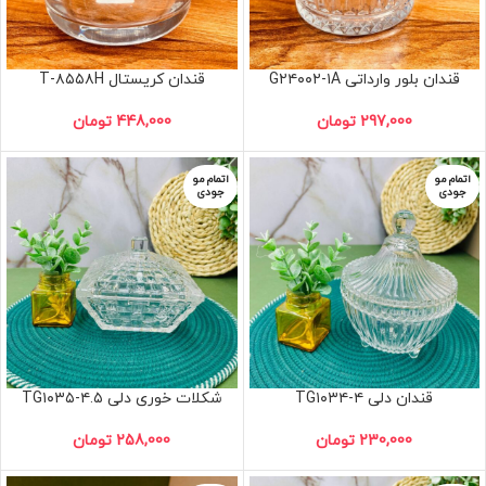
قندان بلور وارداتی G۲۴۰۰۲-۱A
قندان کریستال T-۸۵۵۸H
297,000
تومان
448,000
تومان
اتمام مو
اتمام مو
جودی
جودی
قندان دلی TG۱۰۳۴-۴
شکلات خوری دلی TG۱۰۳۵-۴.۵
230,000
تومان
258,000
تومان