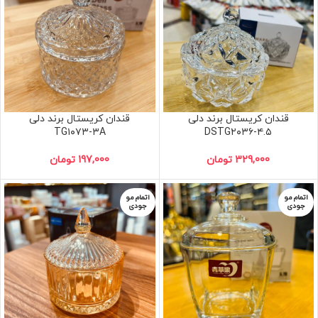
قندان کریستال برند دلی
قندان کریستال برند دلی
TG۱۰۷۳-۳A
DSTG۲۰۳۶-۴.۵
329,000
تومان
197,000
تومان
اتمام مو
اتمام مو
جودی
جودی