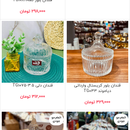
قندان بلور TG۱۰۸۶A&B
298,000
تومان
قندان بلور کریستال وارداتی
قندان دلی TG۱۰۷۵-۳.۵
دیاموند TG۰۳۳
312,000
تومان
329,000
تومان
اتمام مو
اتمام مو
جودی
جودی