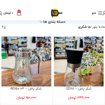
0
منو
0
تومان
دسته بندی ها
خانه
بلور
جا شکری
شکر پاش – QD۱۱۸
.شکر پاش – AD۱۵۰-۰۳
243,000
تومان
150,000
تومان