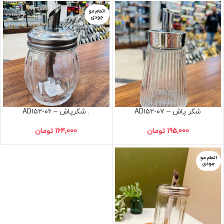
اتمام مو
جودی
شکر پاش – AD۱۵۲-۰۷
. شکرپاش – AD۱۵۲-۰۶
195,000
تومان
164,000
تومان
اتمام مو
جودی