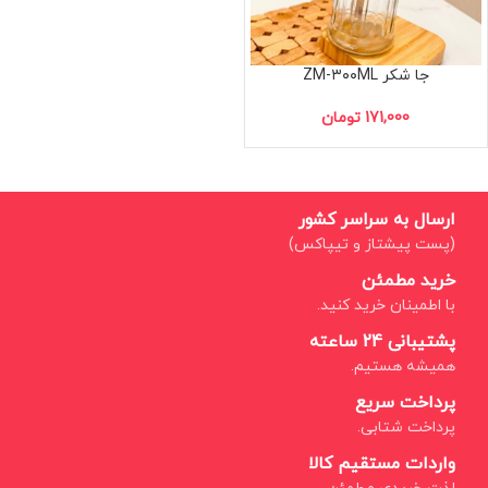
جا شکر ZM-۳۰۰ML
171,000
تومان
ارسال به سراسر کشور
(پست پیشتاز و تیپاکس)
خرید مطمئن
با اطمینان خرید کنید.
پشتیبانی 24 ساعته
همیشه هستیم.
پرداخت سریع
پرداخت شتابی.
واردات مستقیم کالا