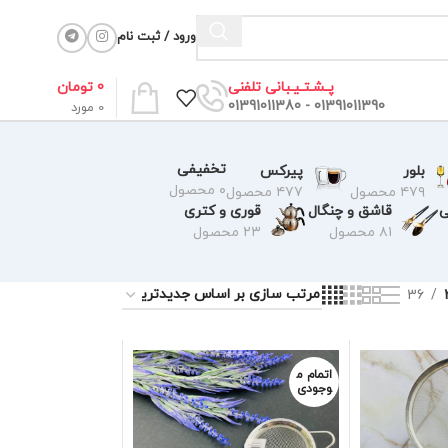
ورود / ثبت نام
0
تومان
پـشـتـیـبانی تلفنی
01391011390 - 01391011380
0
مورد
تخفیفی
بلور
پیرکس
۰ محصول
۴۷۹ محصول
۴۷۷ محصول
ی
قاشق و چنگال
قوری و کتری
۸۱ محصول
۲۳ محصول
36
اتمام م
وجودی