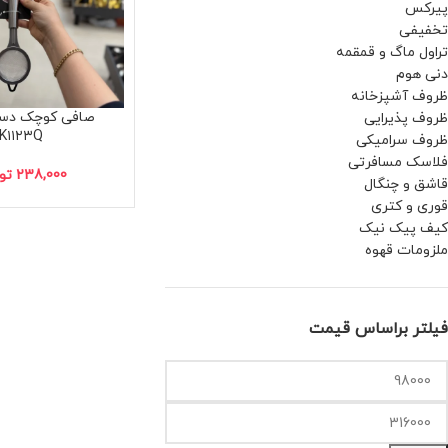
پیرکس
تخفیفی
تراول ماگ و قمقمه
دنی هوم
ظروف آشپزخانه
صافی کوچک دس
ظروف پذیرایی
K۱۱۲۳Q
ظروف سرامیکی
فلاسک مسافرتی
238,000
تو
قاشق و چنگال
قوری و کتری
کیف پیک نیک
ملزومات قهوه
فیلتر براساس قیمت