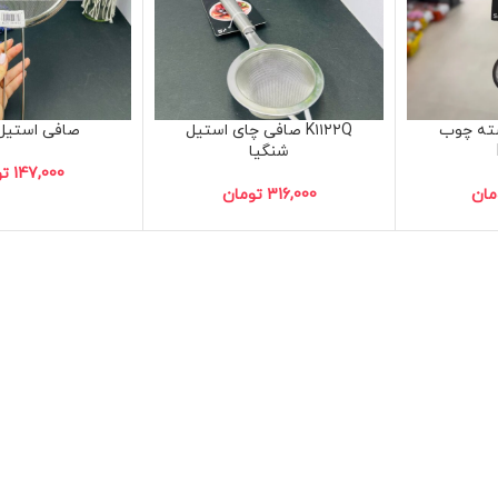
ته چوب
K۱۱۲۲Q صافی چای استیل
صافی استیل ۲۲۴
شنگیا
147,000
تو
مان
316,000
تومان