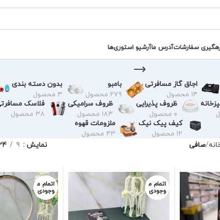
رهگیری سفارشات
آدرس ما
آرشیو استوری‌ها
اجاق گاز مسافرتی
بامبو
بدون دسته بندی
۱۴ محصول
۲۷۹ محصول
۳ محصول
زخانه
ظروف پذیرایی
ظروف سرامیکی
فلاسک مسافرت
۰ محصول
۱۸۳ محصول
۳۸ محصول
کیف پیک نیک
ملزومات قهوه
۱۲ محصول
۴۳ محصول
خانه
صافی
نمایش
9
24
اتمام م
اتمام م
وجودی
وجودی