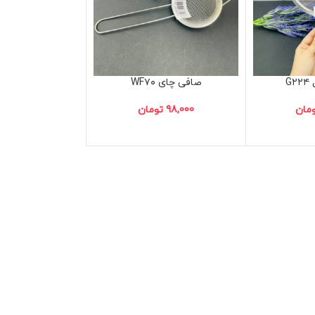
G
صافی چای WF۷۰
مان
98,000
تومان